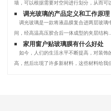
墙，可以根据需要对空间进行划分，从而可
空间以满足各种家庭和办公目的。调光膜的
调光玻璃的产品定义和工作原理
调光玻璃是一款将液晶膜复合进两层玻璃
隔断的应用达到了一个新的高度，可以更好
间，经高温高压胶合后一体成型的夹层结构
新型特种光电玻璃产品。使用者通过控制电
家用窗户贴玻璃膜有什么好处
如今，人们的生活水平不断提高，对装饰
的通断与否控制玻璃的透明与不透明状态。
高，然后出现了许多新材料，这些材料给我
璃本身不仅具有一切安权玻璃的特性，同时
極大的便利，即使是玻璃膜之一。玻璃膜可
具
常重要的材料，但很多人不知道贴窗玻璃膜