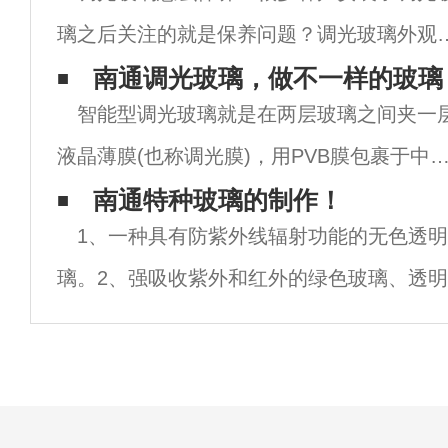
璃之后关注的就是保养问题？调光玻璃外观
观，实用性高，但是沾染上脏会显得比较明
南通调光玻璃，做不一样的玻璃
智能型调光玻璃就是在两层玻璃之间夹一
显，接下来就给大家介绍一下关于保养南通
液晶薄膜(也称调光膜)，用PVB膜包裹于中
光玻璃的方法。注：安装前要做好玻璃胶密
间，再置入高压釜或普通一步法炉中，经高
南通特种玻璃的制作！
处理
1、一种具有防紫外线辐射功能的无色透
温、高压过程胶合。智能型调光玻璃除具有
璃。2、强吸收紫外和红外的绿色玻璃、透明
密性外，还具有各种安全玻璃的应用特点。
3、一种牙科微晶玻璃及其制备方法和用途。
调
镶嵌玻璃。5、低气孔率微晶玻璃的生产方法