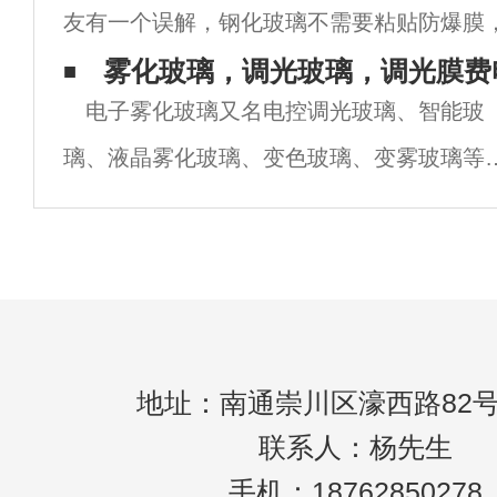
友有一个误解，钢化玻璃不需要粘贴防爆膜
即使破碎也破碎成小颗粒不会伤害人。虽然
雾化玻璃，调光玻璃，调光膜费
电子雾化玻璃又名电控调光玻璃、智能玻
对的，但它也会伤害人，坏运气也不轻！对
璃、液晶雾化玻璃、变色玻璃、变雾玻璃等
是一款基于PDLC 液晶技术的高科技夹层玻
产品，通电透明，断电呈磨砂效果之灰白不
明状。电子雾化玻璃的原理：PDLC断电状
地址：南通崇川区濠西路82号
联系人：杨先生
手机：18762850278