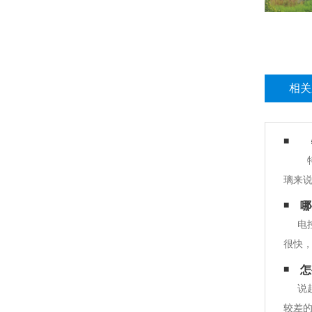
相关
特
璃来
不容
哪
加工而
电
很快，
片玻
怎
大的
说
较差