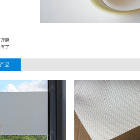
防弹膜
有了;
产品