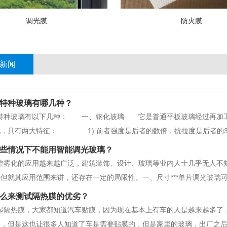
调光膜
防火膜
新闻
特种玻璃有哪几种？
种玻璃有以下几种： 一、钢化玻璃 它是普通平板玻璃经过再加工
说，具有两大特征： 1) 前者强度是后者的数倍，抗拉度是后者的3
易破碎，即使破碎也会以无锐角的颗粒形式碎裂，对人 体伤害大大降低
些情况下不能用智能调光玻璃？
成。一般厚度多在9厘以下，
控雾化的应用越来越广泛，建筑装饰、设计、玻璃等业内人士几乎无人不
但就其应用范围来讲，还存在一定的局限性。一、尺寸***单片调光玻璃可做的
璃，但却没有这么大的雾化玻璃。雾化玻璃的尺寸越大，生产和使用存在
么来测试隔热膜的优劣？
压力下有分层的隐患，加上大尺寸
起隔热膜，大家都知道汽车贴膜，因为现在基本上有车的人是越来越多了
的，但是这也让很多人知道了车是需要贴膜的，但是家里的玻璃，出厂之