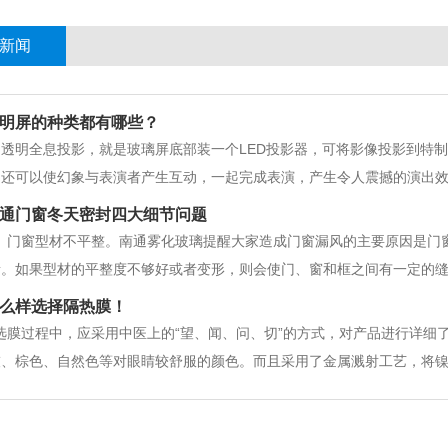
新闻
明屏的种类都有哪些？
、透明全息投影，就是玻璃屏底部装一个LED投影器，可将影像投影到特
，还可以使幻象与表演者产生互动，一起完成表演，产生令人震撼的演出
酒吧娱乐、场所互动投影等。2、LED透明屏，此款屏有高的通透性，提
通门窗冬天密封四大细节问题
晰效果。因其通透性所以适用于大型商场
、门窗型材不平整。南通雾化玻璃提醒大家造成门窗漏风的主要原因是门
素。如果型材的平整度不够好或者变形，则会使门、窗和框之间有一定的
，目前质量参差不齐。高品质密封条韧性强，耐磨损，不易折断；而质量
么样选择隔热膜！
如果密封条安装不当，出现不平整或起鼓等情况，都
选膜过程中，应采用中医上的“望、闻、问、切”的方式，对产品进行详细
、棕色、自然色等对眼睛较舒服的颜色。而且采用了金属溅射工艺，将镍、
色、褪色现象。从外观上看，真防爆膜色泽均匀柔和，无波浪深浅不匀的
接融在胶膜中，撕掉上层塑料纸后，用力刮粘