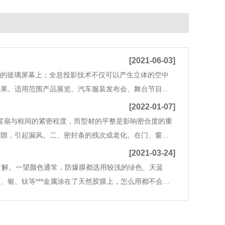
[2021-06-03]
制的玻璃屏幕上；全息投影技术不仅可以产生立体的空中
效果。适用范围产品展览、汽车服装发布会、舞台节目、
高了透视效果，且不受尺寸面积的控制,不过点间距的会影
[2022-01-07]
窗扇与框间的紧密程度，而型材的平整是影响密合度的重
缝隙，引起漏风。二、密封条的残次或老化。在门、窗等
差的密封条非常脆弱，容易腐蚀、断裂，达不到密封效
[2021-03-24]
了解。一望颜色通常，防爆膜都选用较浅的绿色、天蓝
银、钛等***金属涂在了天然胶膜上，怎么用都不会出
色差，从车内往外看景色自然不变色。而普通色膜是将颜