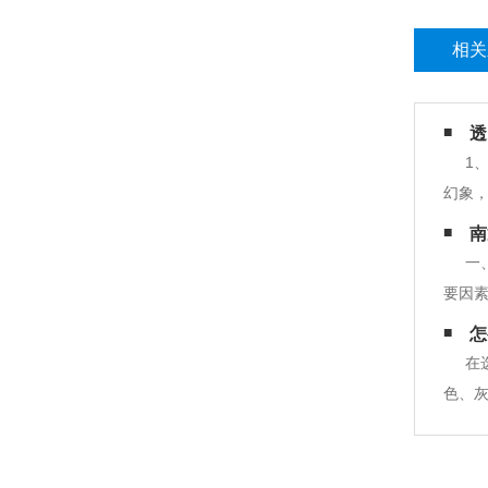
相关
透
1
幻象
互动、
南
响清
一
要因
方面
怎
果。
在
色、灰
现掉
色直